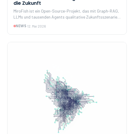
die Zukunft
MiroFish ist ein Open-Source-Projekt, das mit Graph-RAG,
LLMs und tausenden Agents qualitative Zukunftsszenarien
simuliert. Wir zeigen, wie das Tool funktioniert, welche
NEWS
·
12. Mai 2026
Architektur es nutzt, wo seine Stärken und Grenzen liegen –
und was Unternehmen daraus für ihre eigene KI-Strategie
lernen können.