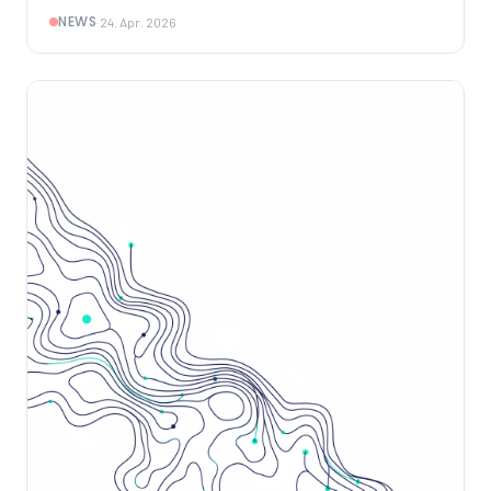
Tools, Datenquellen und lokale Programme nutzen. Wir
NEWS
·
24. Apr. 2026
analysieren Architektur, Praxisbeispiele und strategische
Bedeutung für Unternehmen.