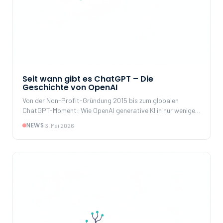
Seit wann gibt es ChatGPT – Die
Geschichte von OpenAI
Von der Non-Profit-Gründung 2015 bis zum globalen
ChatGPT-Moment: Wie OpenAI generative KI in nur wenigen
Jahren vom Forschungsthema zum strategischen
NEWS
·
3. Mai 2026
Wettbewerbsfaktor für Konzerne gemacht hat.