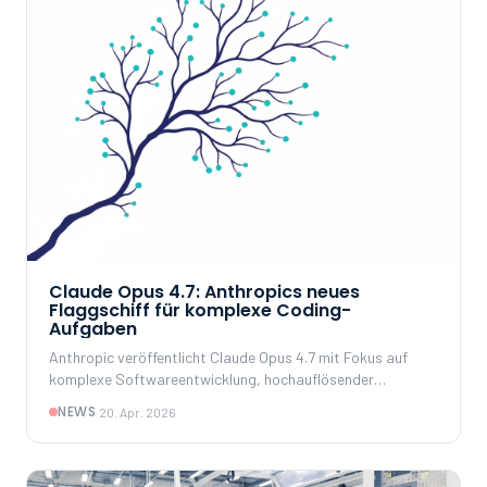
Claude Opus 4.7: Anthropics neues
Flaggschiff für komplexe Coding-
Aufgaben
Anthropic veröffentlicht Claude Opus 4.7 mit Fokus auf
komplexe Softwareentwicklung, hochauflösender
Bildverarbeitung und persistentem Memory. Was das neue
NEWS
·
20. Apr. 2026
Modell kann – und wo Unternehmen genau hinschauen
sollten.