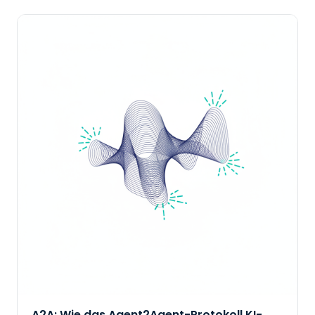
A2A: Wie das Agent2Agent-Protokoll KI-