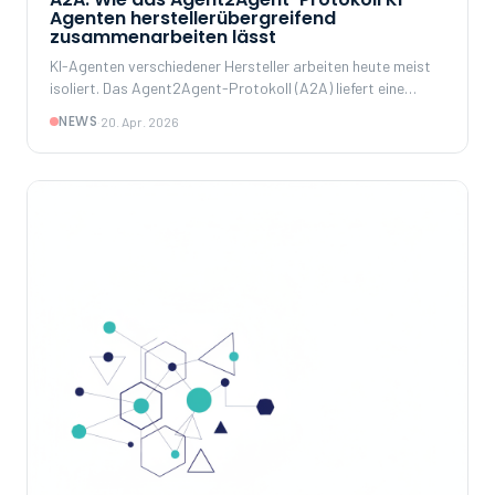
Agenten herstellerübergreifend
zusammenarbeiten lässt
KI-Agenten verschiedener Hersteller arbeiten heute meist
isoliert. Das Agent2Agent-Protokoll (A2A) liefert eine
offene Sprache, mit der sich Agenten finden,
NEWS
·
20. Apr. 2026
authentifizieren und Aufgaben gemeinsam erledigen – über
Framework- und Anbietergrenzen hinweg.