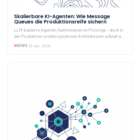
Skalierbare KI-Agenten: Wie Message
Queues die Produktionsreife sichern
LLM-basierte Agenten funktionieren im Prototyp – doch in
der Produktion stoßen synchrone Architekturen schnell an
Grenzen. Ein Architekturmuster mit Redis-basierter
NEWS
·
23. Apr. 2026
Message Queue löst die zentralen Herausforderungen.