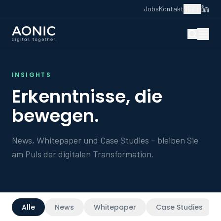
Jobs
Kontakt
DE
|
EN
INSIGHTS
Erkenntnisse, die
bewegen.
News, Whitepaper und Case Studies – bleiben Sie
am Puls der digitalen Transformation.
Alle
News
Whitepaper
Case Studies