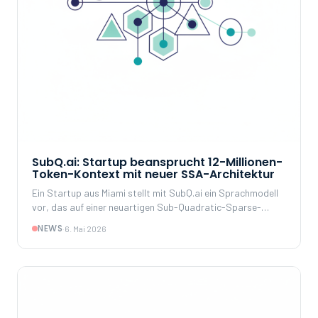
SubQ.ai: Startup beansprucht 12-Millionen-
Token-Kontext mit neuer SSA-Architektur
Ein Startup aus Miami stellt mit SubQ.ai ein Sprachmodell
vor, das auf einer neuartigen Sub-Quadratic-Sparse-
Attention-Architektur basieren und ein Kontextfenster von
NEWS
·
6. Mai 2026
12 Millionen Tokens unterstützen soll. Die Behauptungen
werden in der Fachgemeinschaft kritisch diskutiert.