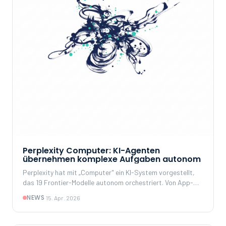
Perplexity Computer: KI-Agenten
übernehmen komplexe Aufgaben autonom
Perplexity hat mit „Computer" ein KI-System vorgestellt,
das 19 Frontier-Modelle autonom orchestriert. Von App-
Entwicklung über Deep Research bis Datenanalyse – wir
NEWS
·
15. Apr. 2026
analysieren Architektur, Praxisbeispiele und strategische
Implikationen für Unternehmen.