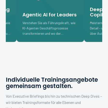
Deep Dive M
Agentic AI for Leaders
Copilot
Verstehen Sie als Führungskraft, wie
Meistern Sie Microso
KI-Agenten Geschäftsprozesse
Detail – von erweite
transformieren und wo der
über Automatisierun
strategische Mehrwert für Ihre
nahtlosen Integratio
Organisation liegt.
Arbeitsalltag.
Individuelle Trainingsangebote
gemeinsam gestalten.
Von Executive Briefings bis hin zu technischen Deep Dives –
wir bieten Trainingsformate für alle Ebenen und