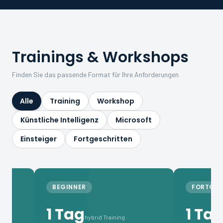
Trainings & Workshops
Finden Sie das passende Format für Ihre Anforderungen
Alle
Training
Workshop
Künstliche Intelligenz
Microsoft
Einsteiger
Fortgeschritten
BEGINNER
FORTGESCHRIT
1 Tag
1 Tag
hybrid Training
Präsenz 