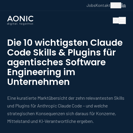
Jobs
Kontakt
DE
|
EN
Die 10 wichtigsten Claude
Code Skills & Plugins für
agentisches Software
Engineering im
Unternehmen
Eine kuratierte Marktübersicht der zehn relevantesten Skills
und Plugins für Anthropic Claude Code – und welche
strategischen Konsequenzen sich daraus für Konzerne,
Mittelstand und KI-Verantwortliche ergeben.